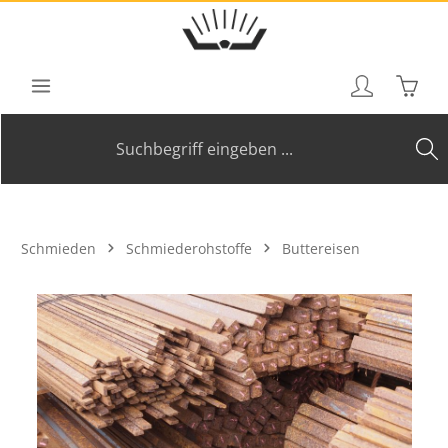
Zum Hauptinhalt springen
Waren
Schmieden
Schmiederohstoffe
Buttereisen
Bildergalerie überspringen