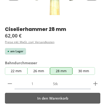
Ciselierhammer 28 mm
Regulärer Preis:
62,00 €
Preise inkl. MwSt. zzgl. Versandkosten
am Lager
auswählen
Bahndurchmesser
22 mm
26 mm
28 mm
30 mm
Produkt Anzahl: Gib den gewünschten Wert ein ode
Stk
In den Warenkorb