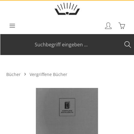
Zum Hauptinhalt springen
Waren
Bücher
Vergriffene Bücher
Bildergalerie überspringen