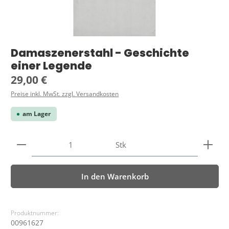
Damaszenerstahl - Geschichte
einer Legende
Regulärer Preis:
29,00 €
Preise inkl. MwSt. zzgl. Versandkosten
am Lager
Produkt Anzahl: Gib den gewünschten Wert ein ode
Stk
In den Warenkorb
Produktnummer:
00961627