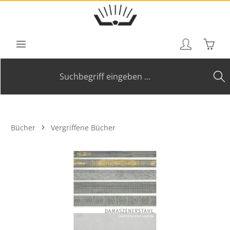
Zum Hauptinhalt springen
Waren
Bücher
Vergriffene Bücher
Bildergalerie überspringen