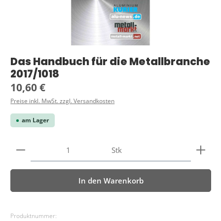
Das Handbuch für die Metallbranche
2017/1018
Regulärer Preis:
10,60 €
Preise inkl. MwSt. zzgl. Versandkosten
am Lager
Produkt Anzahl: Gib den gewünschten Wert ein ode
Stk
In den Warenkorb
Produktnummer: