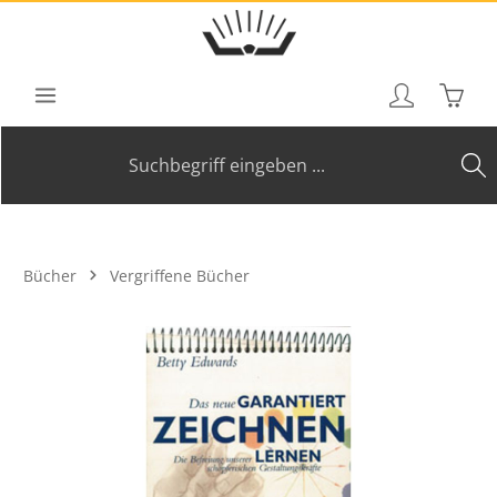
Zum Hauptinhalt springen
Waren
Bücher
Vergriffene Bücher
Bildergalerie überspringen