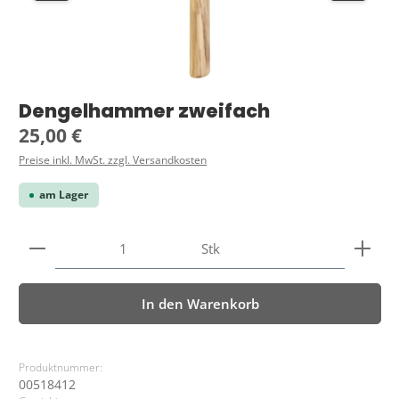
Dengelhammer zweifach
Regulärer Preis:
25,00 €
Preise inkl. MwSt. zzgl. Versandkosten
am Lager
Produkt Anzahl: Gib den gewünschten Wert ein ode
Stk
In den Warenkorb
Produktnummer:
00518412