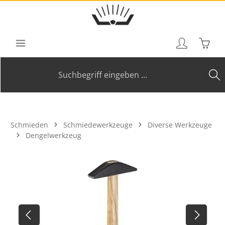
Zum Hauptinhalt springen
Waren
Schmieden
Schmiedewerkzeuge
Diverse Werkzeuge
Dengelwerkzeug
Bildergalerie überspringen