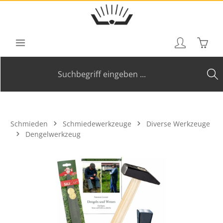
Zum Hauptinhalt springen
Waren
Schmieden
Schmiedewerkzeuge
Diverse Werkzeuge
Dengelwerkzeug
Bildergalerie überspringen