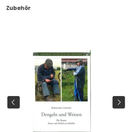
Produktgalerie überspringen
Zubehör