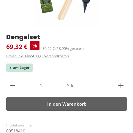
Dengelset
Verkaufspreis:
%
69,32 €
Regulärer Preis:
80,56 €
(13.95% gespart)
Preise inkl. MwSt. zzgl. Versandkosten
am Lager
Produkt Anzahl: Gib den gewünschten Wert ein ode
Stk
In den Warenkorb
Produktnummer:
00518410