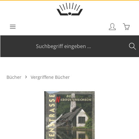
Zum Hauptinhalt springen
Waren
Bücher
Vergriffene Bücher
Bildergalerie überspringen