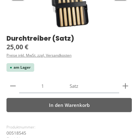
Durchtreiber (Satz)
Regulärer Preis:
25,00 €
Preise inkl. MwSt. zzgl. Versandkosten
am Lager
Produkt Anzahl: Gib den gewünschten Wert ein ode
Satz
In den Warenkorb
Produktnummer:
00518545