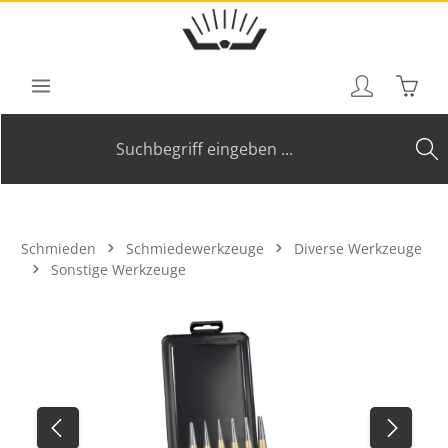
Zum Hauptinhalt springen
Waren
Schmieden
Schmiedewerkzeuge
Diverse Werkzeuge
Sonstige Werkzeuge
Bildergalerie überspringen