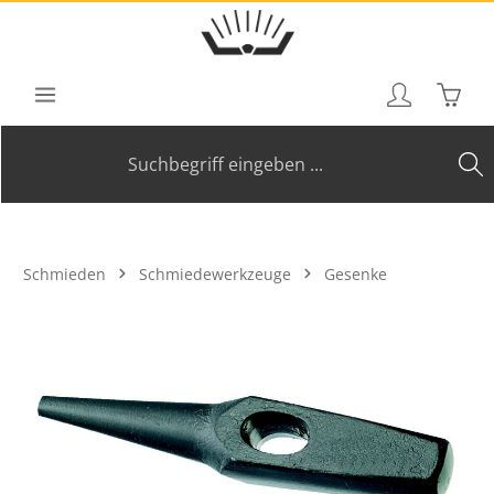
Zum Hauptinhalt springen
Waren
Schmieden
Schmiedewerkzeuge
Gesenke
Bildergalerie überspringen