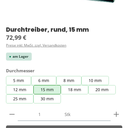
Durchtreiber, rund, 15 mm
Regulärer Preis:
72,99 €
Preise inkl. MwSt. zzgl. Versandkosten
am Lager
auswählen
Durchmesser
5 mm
6 mm
8 mm
10 mm
12 mm
15 mm
18 mm
20 mm
25 mm
30 mm
Produkt Anzahl: Gib den gewünschten Wert ein ode
Stk