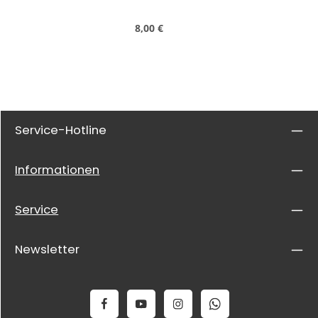
Regulärer Preis:
8,00 €
Service-Hotline
Informationen
Service
Newsletter