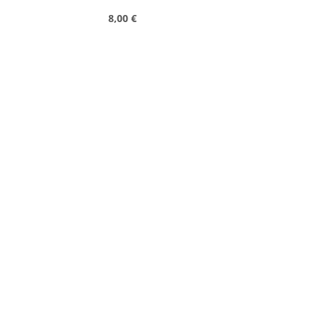
Regulärer Preis:
8,00 €
Produkt Anzahl: Gib den gewünschte
Stk