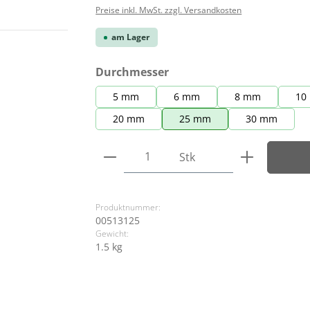
Preise inkl. MwSt. zzgl. Versandkosten
am Lager
auswählen
Durchmesser
5 mm
6 mm
8 mm
10
20 mm
25 mm
30 mm
Produkt Anzahl: Gib den ge
Stk
Produktnummer:
00513125
Gewicht:
1.5 kg