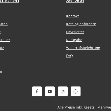
ationen
Service
Kontakt
osten
Katalog anfordern
g
Newsletter
steuer
Rückgabe
utz
Widerrufsbelehrung
FAQ
m
Alle Preise inkl. gesetzl. Mehrw