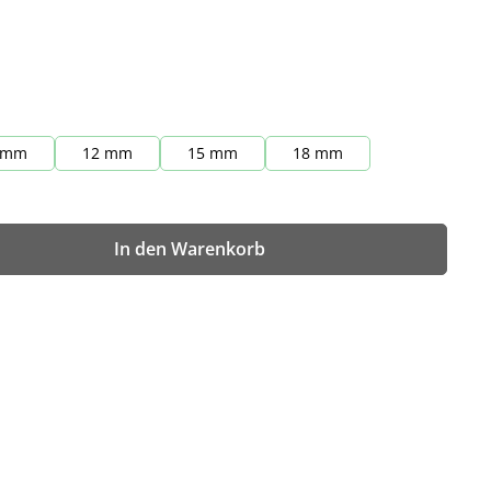
 mm
12 mm
15 mm
18 mm
wünschten Wert ein oder benutze die Sch
In den Warenkorb