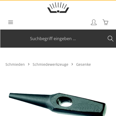
Zum Hauptinhalt springen
Waren
Schmieden
Schmiedewerkzeuge
Gesenke
Bildergalerie überspringen