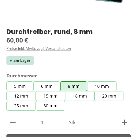
Durchtreiber, rund, 8 mm
Regulärer Preis:
60,00 €
Preise inkl. MwSt. zzgl. Versandkosten
am Lager
auswählen
Durchmesser
5 mm
6 mm
8 mm
10 mm
12 mm
15 mm
18 mm
20 mm
25 mm
30 mm
Produkt Anzahl: Gib den gewünschten Wert ein ode
Stk