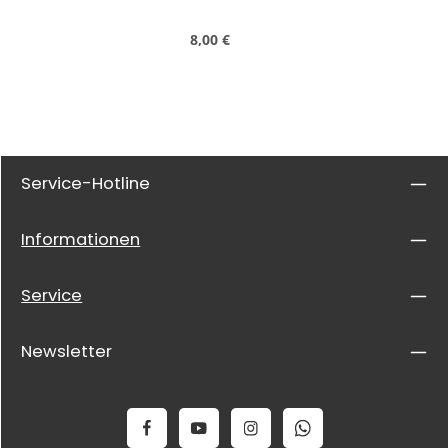
Regulärer Preis:
8,00 €
Service-Hotline
Informationen
Service
Newsletter