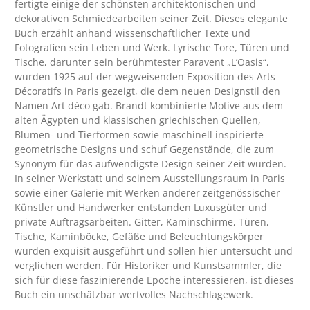
fertigte einige der schönsten architektonischen und
dekorativen Schmiedearbeiten seiner Zeit. Dieses elegante
Buch erzählt anhand wissenschaftlicher Texte und
Fotografien sein Leben und Werk. Lyrische Tore, Türen und
Tische, darunter sein berühmtester Paravent „L’Oasis“,
wurden 1925 auf der wegweisenden Exposition des Arts
Décoratifs in Paris gezeigt, die dem neuen Designstil den
Namen Art déco gab. Brandt kombinierte Motive aus dem
alten Ägypten und klassischen griechischen Quellen,
Blumen- und Tierformen sowie maschinell inspirierte
geometrische Designs und schuf Gegenstände, die zum
Synonym für das aufwendigste Design seiner Zeit wurden.
In seiner Werkstatt und seinem Ausstellungsraum in Paris
sowie einer Galerie mit Werken anderer zeitgenössischer
Künstler und Handwerker entstanden Luxusgüter und
private Auftragsarbeiten. Gitter, Kaminschirme, Türen,
Tische, Kaminböcke, Gefäße und Beleuchtungskörper
wurden exquisit ausgeführt und sollen hier untersucht und
verglichen werden. Für Historiker und Kunstsammler, die
sich für diese faszinierende Epoche interessieren, ist dieses
Buch ein unschätzbar wertvolles Nachschlagewerk.