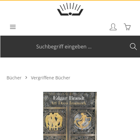
Zum Hauptinhalt springen
Waren
Bücher
Vergriffene Bücher
Bildergalerie überspringen