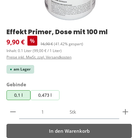
Effekt Primer, Dose mit 100 ml
Verkaufspreis:
%
9,90 €
Regulärer Preis:
16,90 €
(41.42% gespart)
Inhalt:
0.1 Liter
(99,00 € / 1 Liter)
Preise inkl. MwSt. zzgl. Versandkosten
am Lager
auswählen
Gebinde
0,1 l
0,473 l
Produkt Anzahl: Gib den gewünschten Wert ein ode
Stk
In den Warenkorb