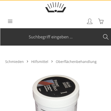
Zum Hauptinhalt springen
Waren
Schmieden
Hilfsmittel
Oberflächenbehandlung
Bildergalerie überspringen