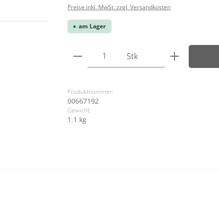
Preise inkl. MwSt. zzgl. Versandkosten
am Lager
Produkt Anzahl: Gib den ge
Stk
Produktnummer:
00667192
Gewicht:
1.1 kg