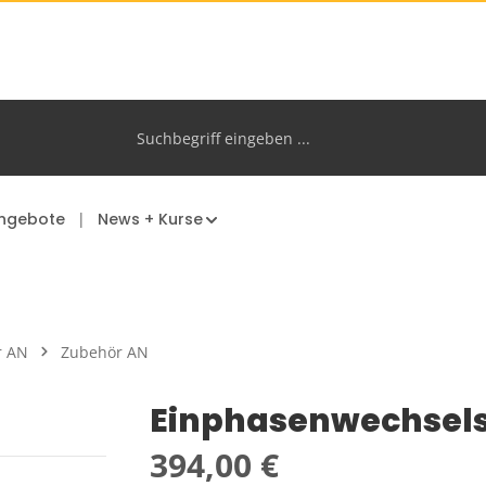
ngebote
News + Kurse
r AN
Zubehör AN
Einphasenwechsels
Regulärer Preis:
394,00 €