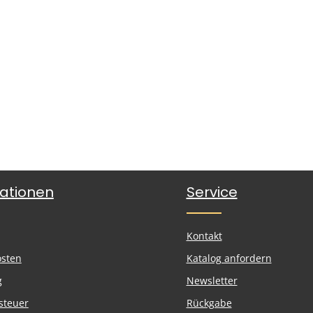
ationen
Service
Kontakt
osten
Katalog anfordern
g
Newsletter
steuer
Rückgabe