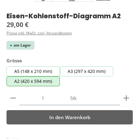
Eisen-Kohlenstoff-Diagramm A2
Regulärer Preis:
29,00 €
Preise inkl. MwSt. zzgl. Versandkosten
am Lager
auswählen
Grösse
A5 (148 x 210 mm)
A3 (297 x 420 mm)
A2 (420 x 594 mm)
Produkt Anzahl: Gib den gewünschten Wert ein ode
Stk
In den Warenkorb