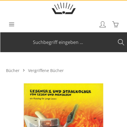
Zum Hauptinhalt springen
Waren
Bücher
Vergriffene Bücher
Bildergalerie überspringen