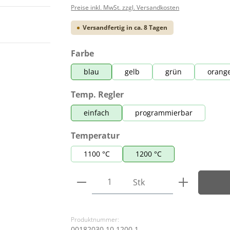
Preise inkl. MwSt. zzgl. Versandkosten
Versandfertig in ca. 8 Tagen
auswählen
Farbe
blau
gelb
grün
orang
auswählen
Temp. Regler
einfach
programmierbar
auswählen
Temperatur
1100 °C
1200 °C
Produkt Anzahl: Gib den ge
Stk
Produktnummer:
00182030.10.1200.1