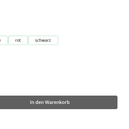
e
rot
schwarz
wünschten Wert ein oder benutze die Sch
In den Warenkorb