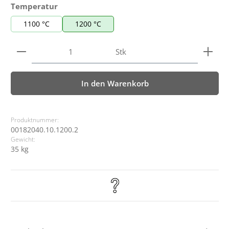
auswählen
Temperatur
1100 °C
1200 °C
Produkt Anzahl: Gib den gewünschten Wert ein ode
Stk
In den Warenkorb
Produktnummer:
00182040.10.1200.2
Gewicht:
35 kg