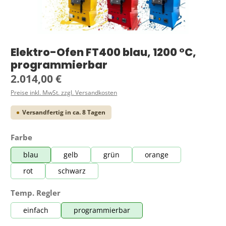
Elektro-Ofen FT400 blau, 1200 °C,
programmierbar
Regulärer Preis:
2.014,00 €
Preise inkl. MwSt. zzgl. Versandkosten
Versandfertig in ca. 8 Tagen
auswählen
Farbe
blau
gelb
grün
orange
rot
schwarz
auswählen
Temp. Regler
einfach
programmierbar