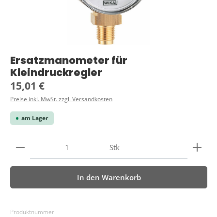
Ersatzmanometer für
Kleindruckregler
Regulärer Preis:
15,01 €
Preise inkl. MwSt. zzgl. Versandkosten
am Lager
Produkt Anzahl: Gib den gewünschten Wert ein ode
Stk
In den Warenkorb
Produktnummer: