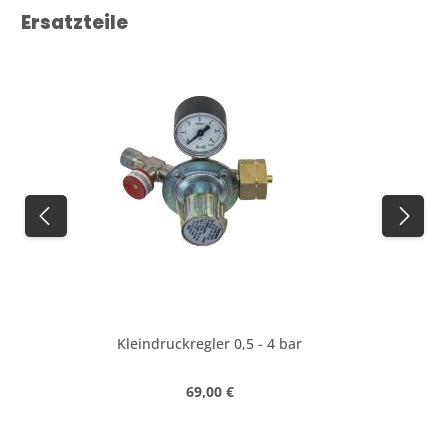
Produktgalerie überspringen
Ersatzteile
Kleindruckregler 0,5 - 4 bar
Regulärer Preis:
69,00 €