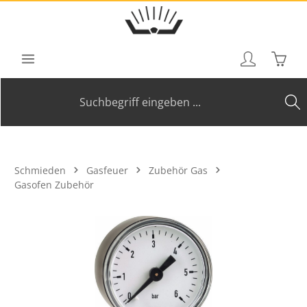
Zum Hauptinhalt springen
Waren
Schmieden
Gasfeuer
Zubehör Gas
Gasofen Zubehör
Bildergalerie überspringen