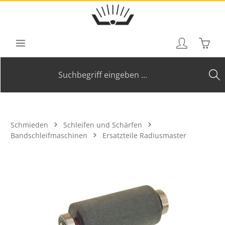
Zum Hauptinhalt springen
Waren
Schmieden
Schleifen und Schärfen
Bandschleifmaschinen
Ersatzteile Radiusmaster
Bildergalerie überspringen