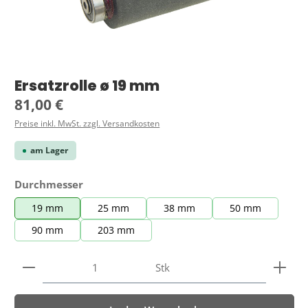
Ersatzrolle ø 19 mm
Regulärer Preis:
81,00 €
Preise inkl. MwSt. zzgl. Versandkosten
am Lager
auswählen
Durchmesser
19 mm
25 mm
38 mm
50 mm
90 mm
203 mm
Produkt Anzahl: Gib den gewünschten Wert ein ode
Stk