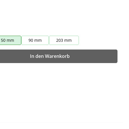
50 mm
90 mm
203 mm
wünschten Wert ein oder benutze die Sch
In den Warenkorb