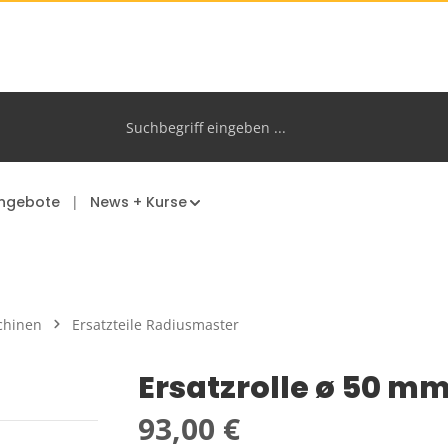
ngebote
News + Kurse
chinen
Ersatzteile Radiusmaster
Ersatzrolle ø 50 m
Regulärer Preis:
93,00 €