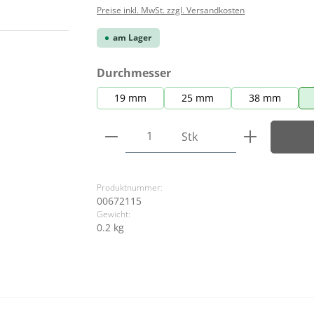
Preise inkl. MwSt. zzgl. Versandkosten
am Lager
auswählen
Durchmesser
19 mm
25 mm
38 mm
Produkt Anzahl: Gib den ge
Stk
Produktnummer:
00672115
Gewicht:
0.2 kg