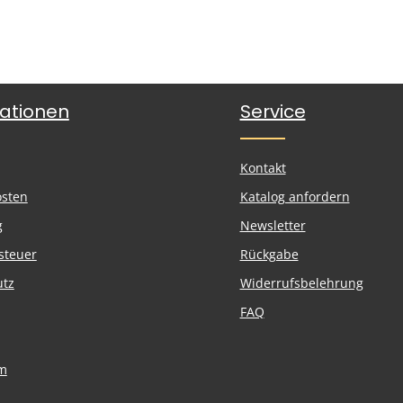
ationen
Service
Kontakt
osten
Katalog anfordern
g
Newsletter
steuer
Rückgabe
utz
Widerrufsbelehrung
FAQ
m