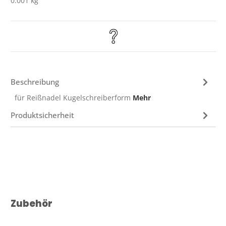
0.001 kg
Beschreibung
für Reißnadel Kugelschreiberform
Mehr
Produktsicherheit
Produktgalerie überspringen
Zubehör