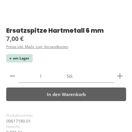
Ersatzspitze Hartmetall 6 mm
Regulärer Preis:
7,00 €
Preise inkl. MwSt. zzgl. Versandkosten
am Lager
Produkt Anzahl: Gib den gewünschten Wert ein ode
Stk
In den Warenkorb
Produktnummer:
00617180.01
Gewicht: