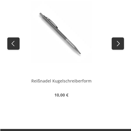
Reißnadel Kugelschreiberform
Regulärer Preis:
10,00 €