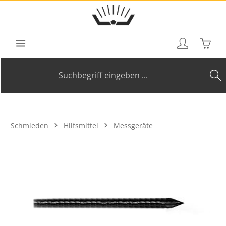
Zum Hauptinhalt springen
Waren
Schmieden
Hilfsmittel
Messgeräte
Bildergalerie überspringen