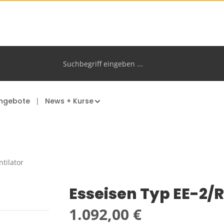
ngebote
News + Kurse
ntilator
Esseisen Typ EE-2/
Regulärer Preis:
1.092,00 €