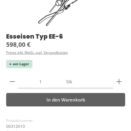
Esseisen Typ EE-6
Regulärer Preis:
598,00 €
Preise inkl. MwSt. zzgl. Versandkosten
am Lager
Produkt Anzahl: Gib den gewünschten Wert ein ode
Stk
In den Warenkorb
Produktnummer:
00312610