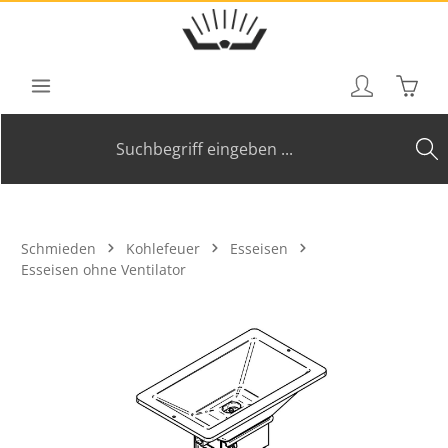
Zum Hauptinhalt springen
Waren
Schmieden
Kohlefeuer
Esseisen
Esseisen ohne Ventilator
Bildergalerie überspringen