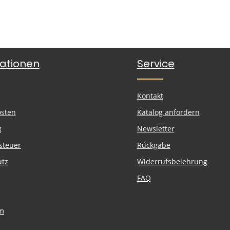
ationen
Service
Kontakt
osten
Katalog anfordern
g
Newsletter
steuer
Rückgabe
utz
Widerrufsbelehrung
FAQ
m