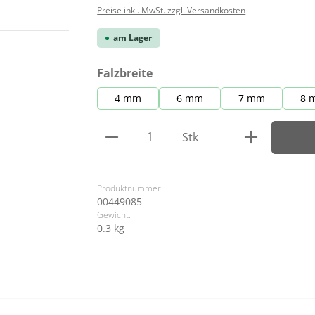
Preise inkl. MwSt. zzgl. Versandkosten
am Lager
auswählen
Falzbreite
4 mm
6 mm
7 mm
8 
Produkt Anzahl: Gib den ge
Stk
Produktnummer:
00449085
Gewicht:
0.3 kg