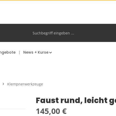
ngebote
News + Kurse
Klempnerwerkzeuge
Faust rund, leicht g
Regulärer Preis:
145,00 €