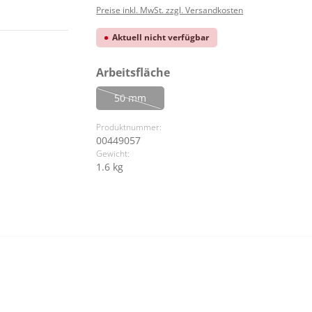
Preise inkl. MwSt. zzgl. Versandkosten
Aktuell nicht verfügbar
auswählen
Arbeitsfläche
50 mm
(Diese Option ist zurzeit nicht verfügbar.)
Produktnummer:
00449057
Gewicht:
1.6 kg