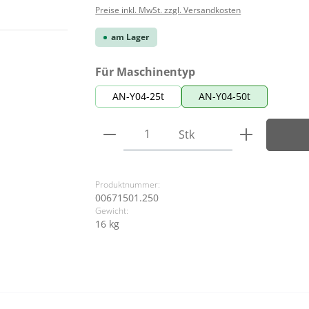
Preise inkl. MwSt. zzgl. Versandkosten
am Lager
auswählen
Für Maschinentyp
AN-Y04-25t
AN-Y04-50t
Produkt Anzahl: Gib den ge
Stk
Produktnummer:
00671501.250
Gewicht:
16 kg