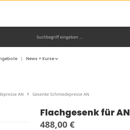
ngebote
News + Kurse
depresse AN
Gesenke Schmiedepresse AN
Flachgesenk für A
Regulärer Preis:
488,00 €