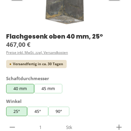
Flachgesenk oben 40 mm, 25°
Regulärer Preis:
467,00 €
Preise inkl. MwSt. zzgl. Versandkosten
Versandfertig in ca. 30 Tagen
auswählen
Schaftdurchmesser
40 mm
45 mm
auswählen
Winkel
25°
45°
90°
Produkt Anzahl: Gib den gewünschten Wert ein ode
Stk