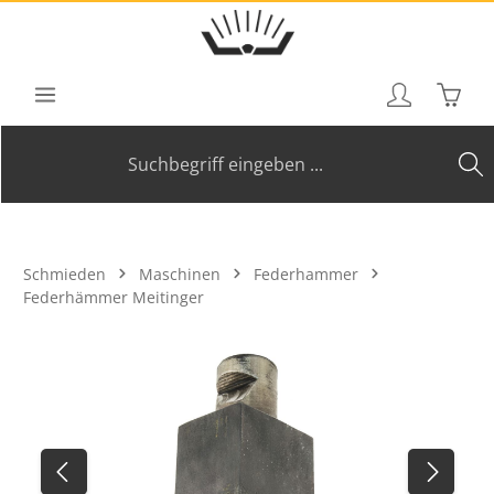
Zum Hauptinhalt springen
Waren
Schmieden
Maschinen
Federhammer
Federhämmer Meitinger
Bildergalerie überspringen