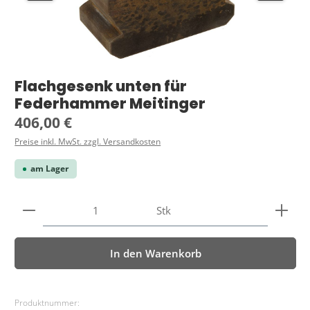
Flachgesenk unten für
Federhammer Meitinger
Regulärer Preis:
406,00 €
Preise inkl. MwSt. zzgl. Versandkosten
am Lager
Produkt Anzahl: Gib den gewünschten Wert ein ode
Stk
In den Warenkorb
Produktnummer: