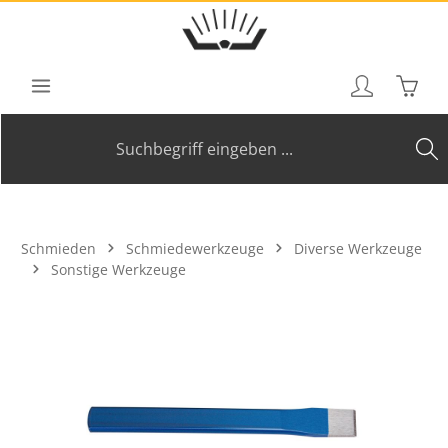
Zum Hauptinhalt springen
Waren
Schmieden
Schmiedewerkzeuge
Diverse Werkzeuge
Sonstige Werkzeuge
Bildergalerie überspringen