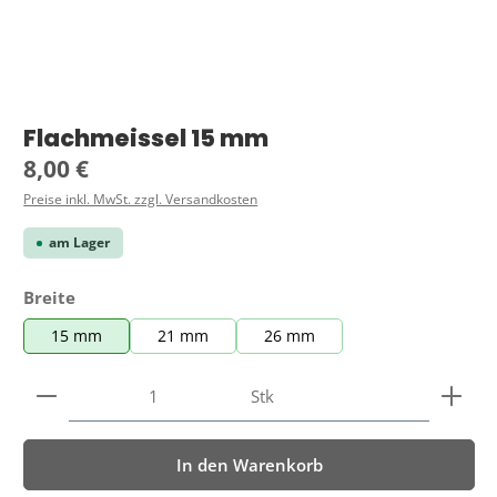
Flachmeissel 15 mm
Regulärer Preis:
8,00 €
Preise inkl. MwSt. zzgl. Versandkosten
am Lager
auswählen
Breite
15 mm
21 mm
26 mm
Produkt Anzahl: Gib den gewünschten Wert ein ode
Stk
In den Warenkorb