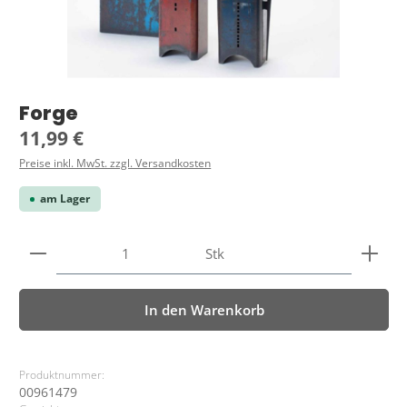
Forge
Regulärer Preis:
11,99 €
Preise inkl. MwSt. zzgl. Versandkosten
am Lager
Produkt Anzahl: Gib den gewünschten Wert ein ode
Stk
In den Warenkorb
Produktnummer:
00961479