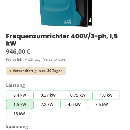
Frequenzumrichter 400V/3-ph, 1,5
kW
Regulärer Preis:
946,00 €
Preise inkl. MwSt. zzgl. Versandkosten
Versandfertig in ca. 30 Tagen
auswählen
Leistung
0,4 kW
0,37 kW
0,75 kW
1,0 kW
1,5 kW
2,2 kW
4,0 kW
7,5 kW
18 kW
auswählen
Spannung