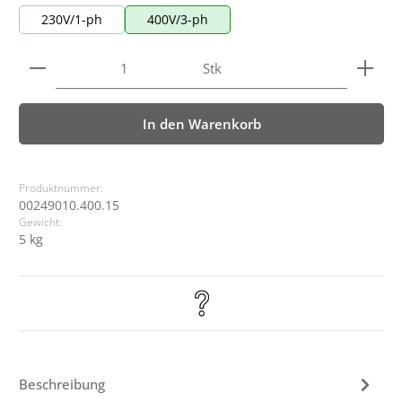
230V/1-ph
400V/3-ph
Produkt Anzahl: Gib den gewünschten Wert ein ode
Stk
In den Warenkorb
Produktnummer:
00249010.400.15
Gewicht:
5 kg
Beschreibung