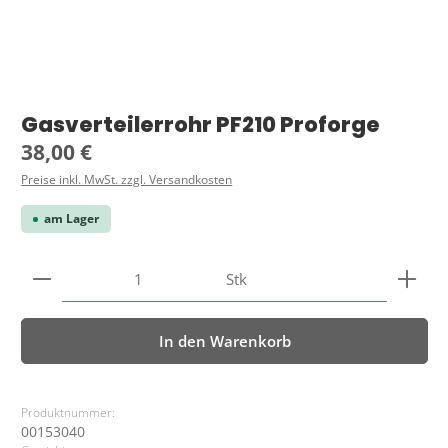
Gasverteilerrohr PF210 Proforge
Regulärer Preis:
38,00 €
Preise inkl. MwSt. zzgl. Versandkosten
am Lager
Produkt Anzahl: Gib den gewünschten Wert ein ode
Stk
In den Warenkorb
Produktnummer:
00153040