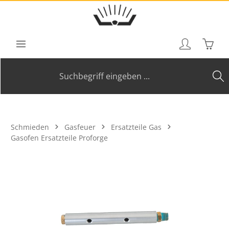
Zum Hauptinhalt springen
Waren
Schmieden
Gasfeuer
Ersatzteile Gas
Gasofen Ersatzteile Proforge
Bildergalerie überspringen