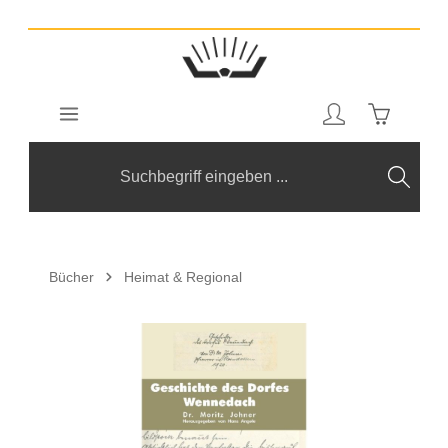
Zum Hauptinhalt springen
Warenkorb
Bücher
Heimat & Regional
Bildergalerie überspringen