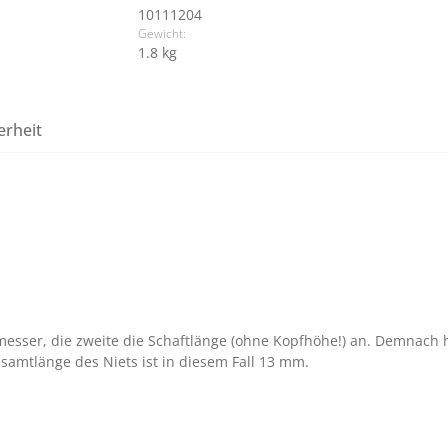
10111204
Gewicht:
1.8 kg
erheit
messer, die zweite die Schaftlänge (ohne Kopfhöhe!) an. Demnach h
amtlänge des Niets ist in diesem Fall 13 mm.