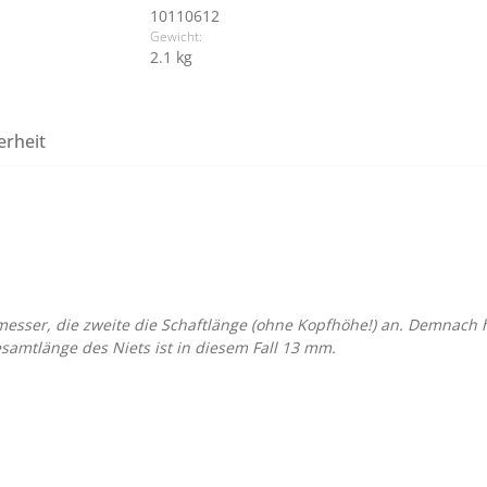
10110612
Gewicht:
2.1 kg
erheit
messer, die zweite die Schaftlänge (ohne Kopfhöhe!) an. Demnach h
amtlänge des Niets ist in diesem Fall 13 mm.