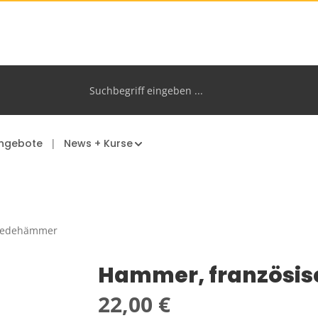
ngebote
News + Kurse
iedehämmer
Hammer, französis
Regulärer Preis:
22,00 €