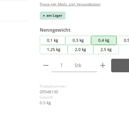
Preise inkl. MwSt. zzgl. Versandkosten
am Lager
auswählen
Nenngewicht
0,1 kg
0,3 kg
0,4 kg
0,
1,25 kg
2,0 kg
2,5 kg
Produkt Anzahl: Gib den ge
Stk
Produktnummer:
00548130
Gewicht:
0.5 kg