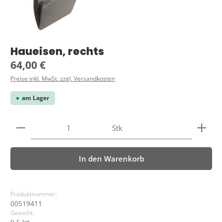
Haueisen, rechts
Regulärer Preis:
64,00 €
Preise inkl. MwSt. zzgl. Versandkosten
am Lager
Produkt Anzahl: Gib den gewünschten Wert ein ode
Stk
In den Warenkorb
Produktnummer:
00519411
Gewicht: