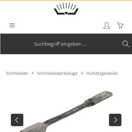
Zum Hauptinhalt springen
Waren
Schmieden
Schmiedewerkzeuge
Aufsetzgesenke
Bildergalerie überspringen