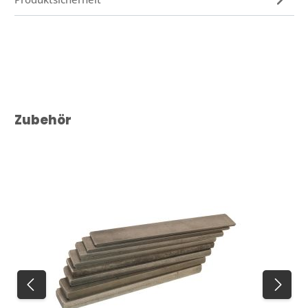
Produktgalerie überspringen
Zubehör