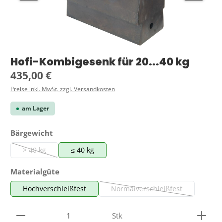
Hofi-Kombigesenk für 20...40 kg
Regulärer Preis:
435,00 €
Preise inkl. MwSt. zzgl. Versandkosten
am Lager
auswählen
Bärgewicht
> 40 kg
≤ 40 kg
(Diese Option ist zurzeit nicht verfügbar.)
auswählen
Materialgüte
Hochverschleißfest
Normalverschleißfest
(Diese Option ist zurzeit ni
Produkt Anzahl: Gib den gewünschten Wert ein ode
Stk