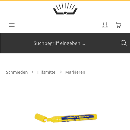
Zum Hauptinhalt springen
Waren
Schmieden
Hilfsmittel
Markieren
Bildergalerie überspringen