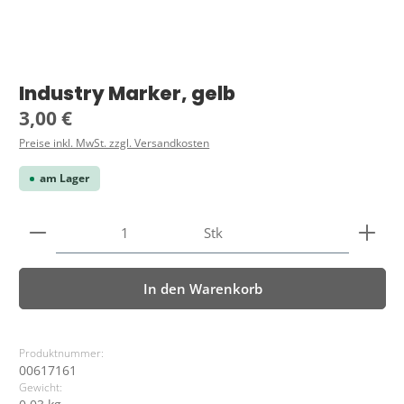
Industry Marker, gelb
Regulärer Preis:
3,00 €
Preise inkl. MwSt. zzgl. Versandkosten
am Lager
Produkt Anzahl: Gib den gewünschten Wert ein ode
Stk
In den Warenkorb
Produktnummer:
00617161
Gewicht: