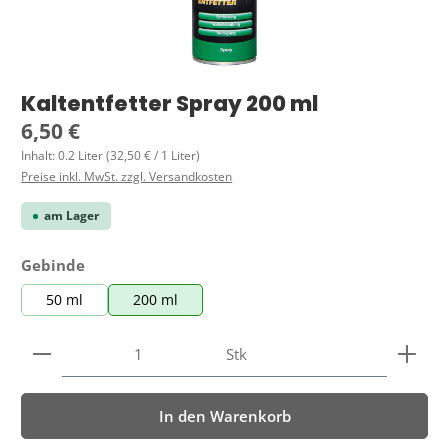
Kaltentfetter Spray 200 ml
Regulärer Preis:
6,50 €
Inhalt:
0.2 Liter
(32,50 € / 1 Liter)
Preise inkl. MwSt. zzgl. Versandkosten
am Lager
auswählen
Gebinde
50 ml
200 ml
Produkt Anzahl: Gib den gewünschten Wert ein ode
Stk
In den Warenkorb