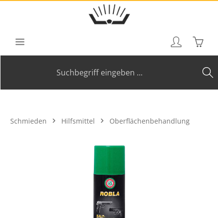
Zum Hauptinhalt springen
Waren
Schmieden
Hilfsmittel
Oberflächenbehandlung
Bildergalerie überspringen