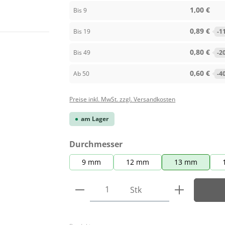
1,00 €
Bis
9
0,89 €
Bis
19
-1
0,80 €
Bis
49
-2
0,60 €
Ab
50
-4
Preise inkl. MwSt. zzgl. Versandkosten
am Lager
auswählen
Durchmesser
9 mm
12 mm
13 mm
Produkt Anzahl: Gib den ge
Stk