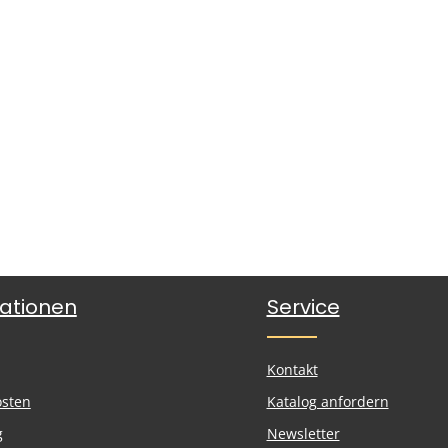
ationen
Service
Kontakt
osten
Katalog anfordern
g
Newsletter