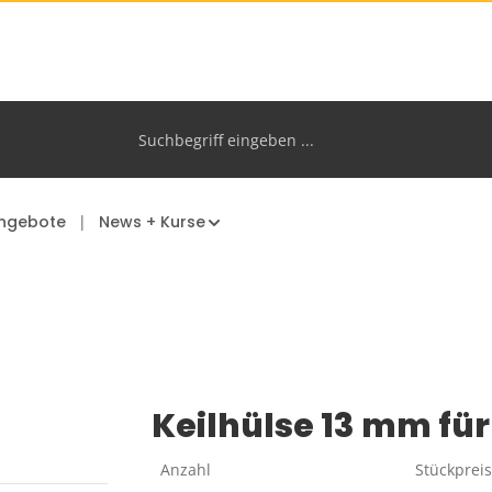
ngebote
News + Kurse
Keilhülse 13 mm fü
Anzahl
Stückprei