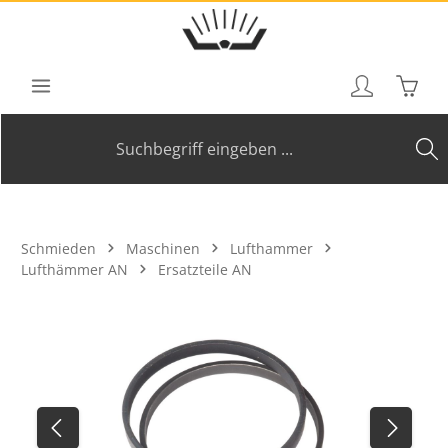
Zum Hauptinhalt springen
Waren
Schmieden
Maschinen
Lufthammer
Lufthämmer AN
Ersatzteile AN
Bildergalerie überspringen