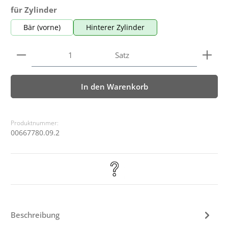
auswählen
für Zylinder
Bär (vorne)
Hinterer Zylinder
Produkt Anzahl: Gib den gewünschten Wert ein ode
Satz
In den Warenkorb
Produktnummer:
00667780.09.2
Beschreibung