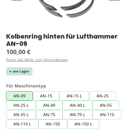
Kolbenring hinten für Lufthammer
AN-09
Regulärer Preis:
100,00 €
Preise inkl. MwSt. zzgl. Versandkosten
am Lager
auswählen
Für Maschinentyp
AN-09
AN-15
AN-15 L
AN-25
AN-25 L
AN-40
AN-40 L
AN-55
AN-55 L
AN-75
AN-75 L
AN-110
AN-110 L
AN-150
AN-150 L