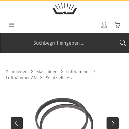
Zum Hauptinhalt springen
Waren
Schmieden
Maschinen
Lufthammer
Lufthämmer AN
Ersatzteile AN
Bildergalerie überspringen