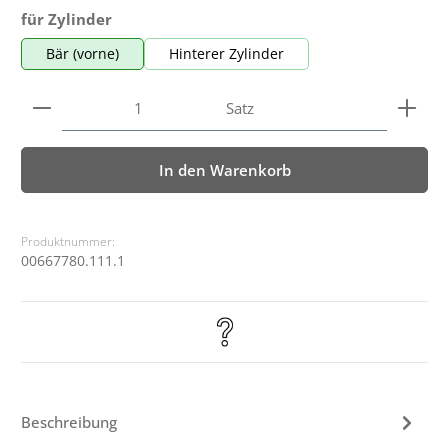
auswählen
für Zylinder
Bär (vorne)
Hinterer Zylinder
Produkt Anzahl: Gib den gewünschten Wert ein ode
Satz
In den Warenkorb
Produktnummer:
00667780.111.1
Beschreibung