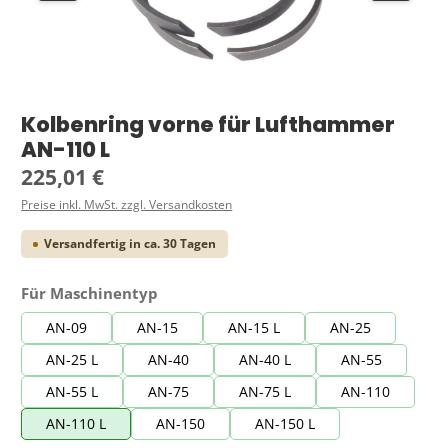
Kolbenring vorne für Lufthammer
AN-110 L
Regulärer Preis:
225,01 €
Preise inkl. MwSt. zzgl. Versandkosten
Versandfertig in ca. 30 Tagen
auswählen
Für Maschinentyp
AN-09
AN-15
AN-15 L
AN-25
AN-25 L
AN-40
AN-40 L
AN-55
AN-55 L
AN-75
AN-75 L
AN-110
AN-110 L
AN-150
AN-150 L