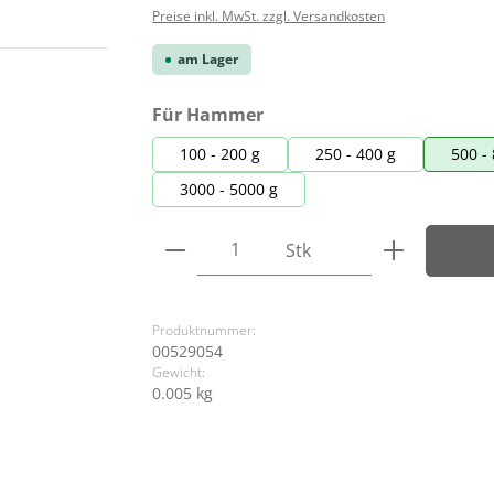
Preise inkl. MwSt. zzgl. Versandkosten
am Lager
auswählen
Für Hammer
100 - 200 g
250 - 400 g
500 -
3000 - 5000 g
Produkt Anzahl: Gib den ge
Stk
Produktnummer:
00529054
Gewicht:
0.005 kg