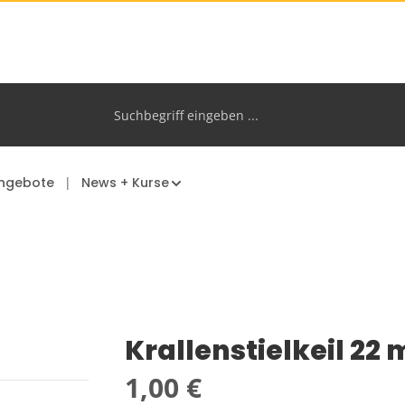
ngebote
News + Kurse
Krallenstielkeil 22 
Regulärer Preis:
1,00 €