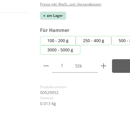
Preise inkl. MwSt. zzgl. Versandkosten
am Lager
auswählen
Für Hammer
100 - 200 g
250 - 400 g
500 -
3000 - 5000 g
Produkt Anzahl: Gib den ge
Stk
Produktnummer:
00529052
Gewicht:
0.013 kg