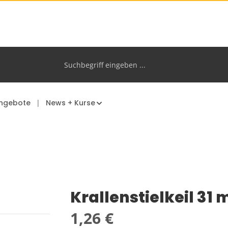
ngebote
News + Kurse
Krallenstielkeil 31 
Regulärer Preis:
1,26 €