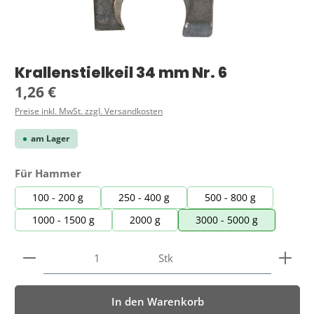
Krallenstielkeil 34 mm Nr. 6
Regulärer Preis:
1,26 €
Preise inkl. MwSt. zzgl. Versandkosten
am Lager
auswählen
Für Hammer
100 - 200 g
250 - 400 g
500 - 800 g
1000 - 1500 g
2000 g
3000 - 5000 g
Produkt Anzahl: Gib den gewünschten Wert ein ode
Stk
In den Warenkorb