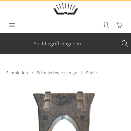
Zum Hauptinhalt springen
Waren
Schmieden
Schmiedewerkzeuge
Stiele
Bildergalerie überspringen