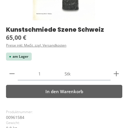
Kunstschmiede Szene Schweiz
Regulärer Preis:
65,00 €
Preise inkl. MwSt. zzgl. Versandkosten
am Lager
Produkt Anzahl: Gib den gewünschten Wert ein ode
Stk
In den Warenkorb
Produktnummer:
00961584
Gewicht: