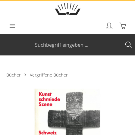
Zum Hauptinhalt springen
Waren
Bücher
Vergriffene Bücher
Bildergalerie überspringen